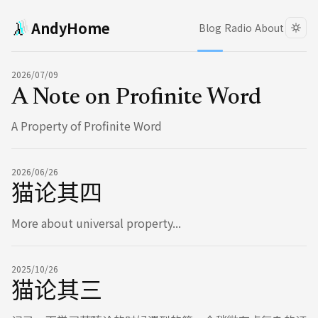
AndyHome
Blog
Radio
About
2026/07/09
A Note on Profinite Word
A Property of Profinite Word
2026/06/26
猫论其四
More about universal property...
2025/10/26
猫论其三