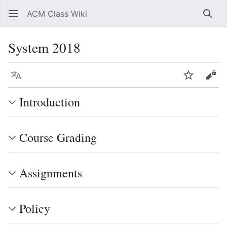
ACM Class Wiki
搜索
System 2018
语言
监视
查看
Introduction
Course Grading
Assignments
Policy