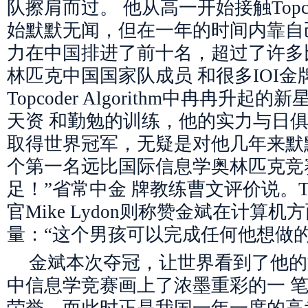
队擦肩而过。 他从高一开始接触Topc
始默默无闻，但在一年的时间内靠自
力在中国排进了前十名，超过了许多
林匹克中国国家队成员 和很多IOI
Topcoder Algorithm中冉冉升
天资 和勤勉的训练，他的实力与日俱
取得世界冠军，无疑是对他几年来默默
个第一名远比国际信息学奥林匹克竞
足！”省常中金 牌教练曹文评价说。To
官Mike Lydon则称赞金斌在计算机
量：“这个男孩可以完成任何他想做的
金斌本次夺冠，让世界看到了他的
中信息学竞赛画上了浓墨重彩的一 