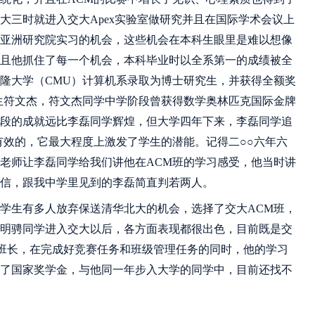
大三时就进入交大Apex实验室做研究并且在国际学术会议上
亚洲研究院实习的机会，这些机会在本科生眼里是难以想像
且他抓住了每一个机会，本科毕业时以全系第一的成绩被全
隆大学（CMU）计算机系录取为博士研究生，并获得全额奖
生符文杰，符文杰同学中学阶段曾获得数学奥林匹克国际金牌
段的成就远比李磊同学辉煌，但大学四年下来，李磊同学追
有效的，它最大程度上激发了学生的潜能。记得二○○六年六
老师让李磊同学给我们讲他在ACM班的学习感受，他当时讲
信，跟我中学里见到的李磊简直判若两人。
学生有多人放弃保送清华北大的机会，选择了交大ACM班，
明骋同学进入交大以后，各方面表现都很出色，目前既是交
的班长，在完成好竞赛任务和班级管理任务的同时，他的学习
了国家奖学金，与他同一年步入大学的同学中，目前还找不