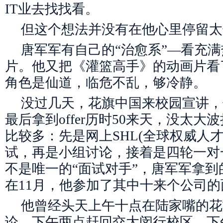
IT业去找找看。
但这个想法并没有在他心里停留太
唐军军有自己的“治愈系”—看充
片。他又把《灌篮高手》的动画片看
角色是仙道，临危不乱，够冷静。
没过几天，花旗中国来校园宣讲，
最后拿到offer历时50来天，没太
比较多：先是网上SHL(全球权威人
试，再是小组讨论，接着是四轮一对
不是唯一的“面试对手”，唐军军拿到
在11月，他参加了其中十来个公司的
他曾经头天上午十点在陆家嘴的花
论，下午两点赶回交大闵行校区，下