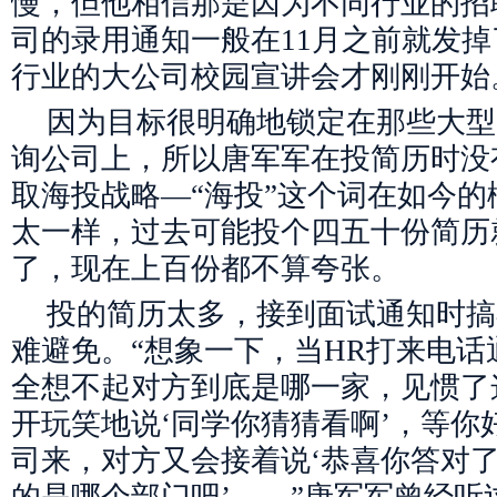
慢，但他相信那是因为不同行业的招
司的录用通知一般在11月之前就发
行业的大公司校园宣讲会才刚刚开始
因为目标很明确地锁定在那些大型
询公司上，所以唐军军在投简历时没
取海投战略—“海投”这个词在如今
太一样，过去可能投个四五十份简历
了，现在上百份都不算夸张。
投的简历太多，接到面试通知时搞
难避免。“想象一下，当HR打来电
全想不起对方到底是哪一家，见惯了
开玩笑地说‘同学你猜猜看啊’，等你
司来，对方又会接着说‘恭喜你答对